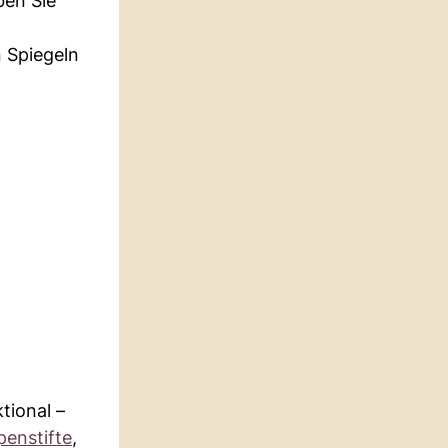
ben Sie
n Spiegeln
tional –
penstifte
,