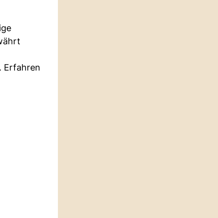
ige
währt
. Erfahren