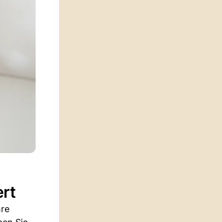
ert
hre