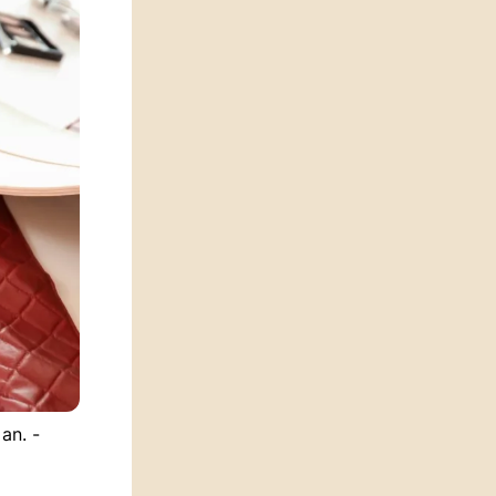
an. -