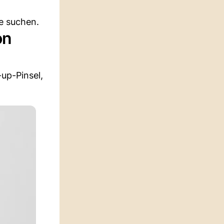
e suchen.
on
up-Pinsel,