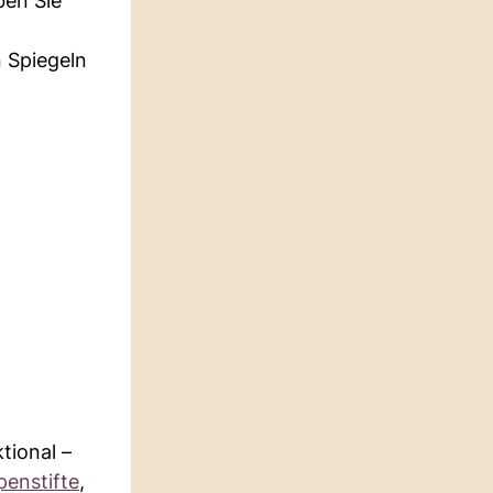
ben Sie
n Spiegeln
tional –
penstifte
,