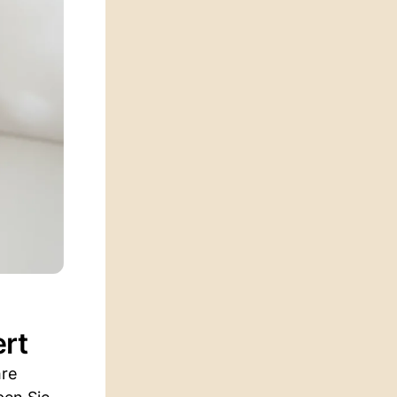
ert
hre