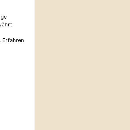
ige
währt
. Erfahren