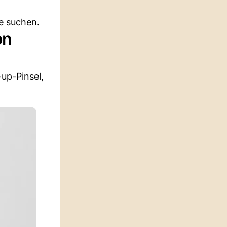
e suchen.
on
up-Pinsel,