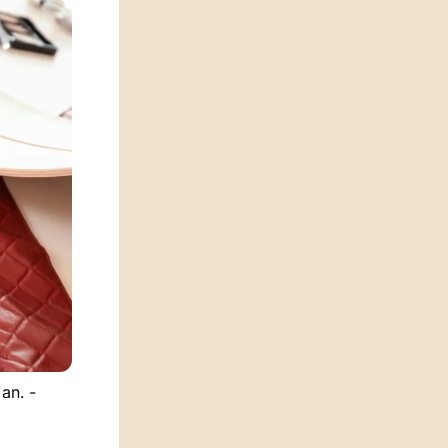
an. -