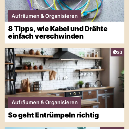
Aufräumen & Organisieren
8 Tipps, wie Kabel und Drähte
einfach verschwinden
Artike
3d
Aufräumen & Organisieren
So geht Entrümpeln richtig