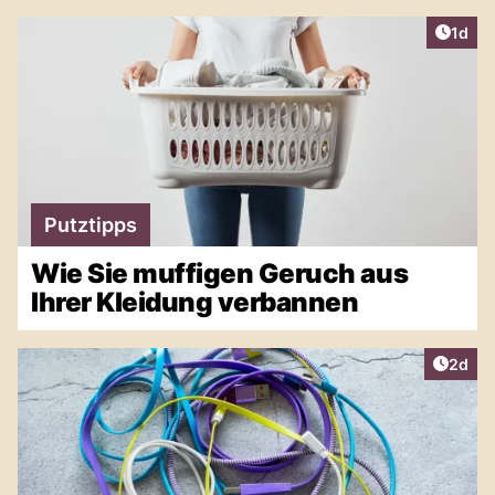
Artike
1d
Putztipps
Wie Sie muffigen Geruch aus
Ihrer Kleidung verbannen
Artike
2d