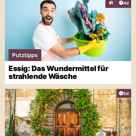
Artike
1
4d
Interaktionen
Putztipps
Essig: Das Wundermittel für
strahlende Wäsche
Artike
5d