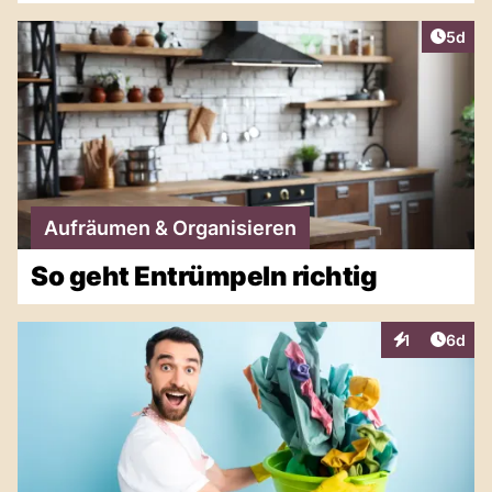
Artike
5d
Aufräumen & Organisieren
So geht Entrümpeln richtig
Artike
1
6d
Interaktionen