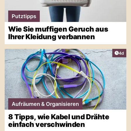
Putztipps
Wie Sie muffigen Geruch aus
Ihrer Kleidung verbannen
Artike
4d
Aufräumen & Organisieren
8 Tipps, wie Kabel und Drähte
einfach verschwinden