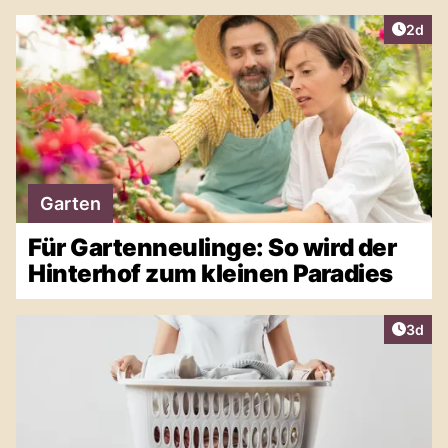
Artike
2d
Garten
Für Gartenneulinge: So wird der
Hinterhof zum kleinen Paradies
Artike
3d