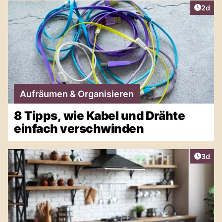
Artike
2d
Aufräumen & Organisieren
8 Tipps, wie Kabel und Drähte
einfach verschwinden
Artike
3d