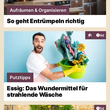
Aufräumen & Organisieren
So geht Entrümpeln richtig
Artike
1
4d
Interaktionen
Putztipps
Essig: Das Wundermittel für
strahlende Wäsche
Artike
5d