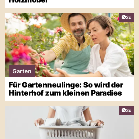
Artike
2d
Garten
Für Gartenneulinge: So wird der
Hinterhof zum kleinen Paradies
Artike
3d