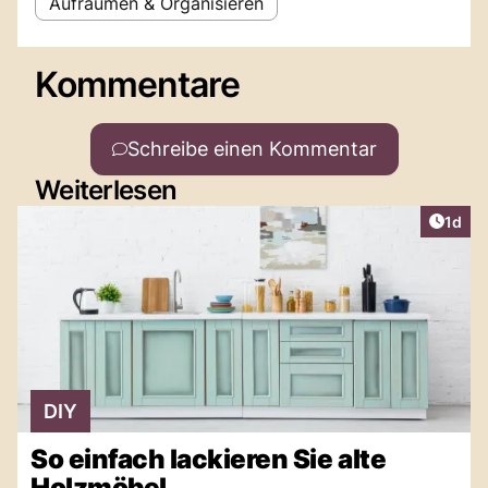
Aufräumen & Organisieren
Kommentare
Schreibe einen Kommentar
Weiterlesen
Artike
1d
DIY
So einfach lackieren Sie alte
Holzmöbel