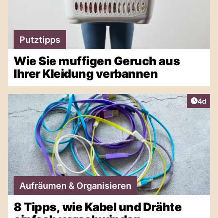
Putztipps
Wie Sie muffigen Geruch aus
Ihrer Kleidung verbannen
Artike
4d
Aufräumen & Organisieren
8 Tipps, wie Kabel und Drähte