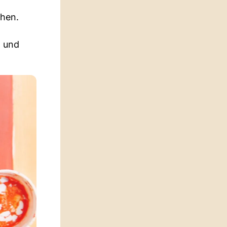
chen.
n und