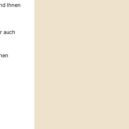
ind Ihnen
er auch
inen