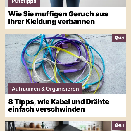
Putztipps
Wie Sie muffigen Geruch aus
Ihrer Kleidung verbannen
Artike
4d
Aufräumen & Organisieren
8 Tipps, wie Kabel und Drähte
einfach verschwinden
Artike
5d