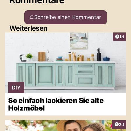
Schreibe einen Kommentar
Weiterlesen
Artike
1d
DIY
So einfach lackieren Sie alte
Holzmöbel
Artike
2d