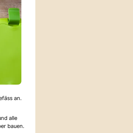
efäss an.
nd alle
ber bauen.