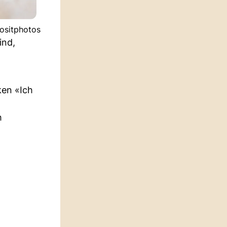
positphotos
ind,
ken «Ich
h