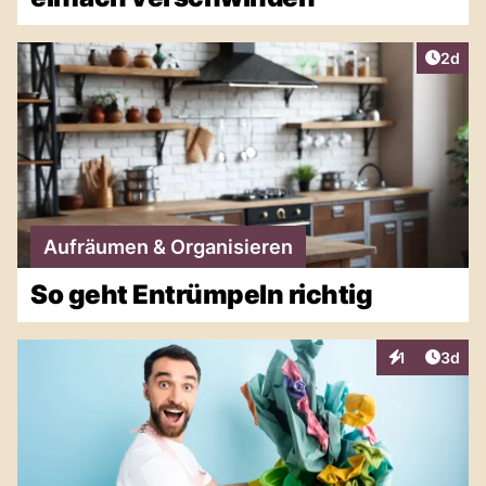
Artike
2d
Aufräumen & Organisieren
So geht Entrümpeln richtig
Artike
1
3d
Interaktionen