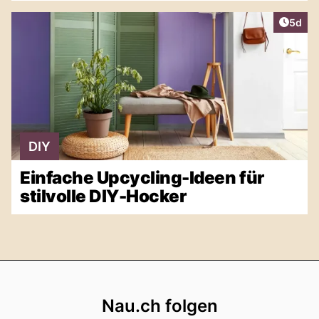
Artike
5d
DIY
Einfache Upcycling-Ideen für
stilvolle DIY-Hocker
Footer
Nau.ch folgen