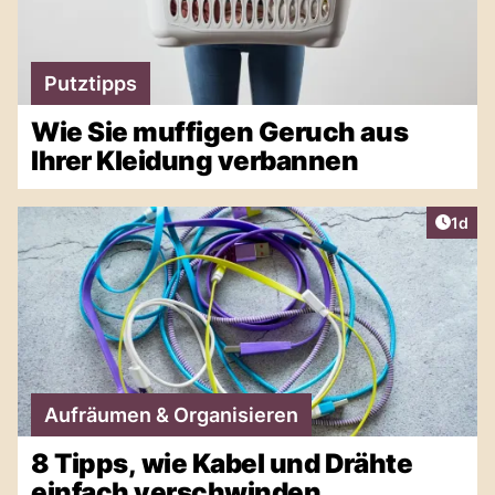
Putztipps
Wie Sie muffigen Geruch aus
Ihrer Kleidung verbannen
Artike
1d
Aufräumen & Organisieren
8 Tipps, wie Kabel und Drähte
einfach verschwinden