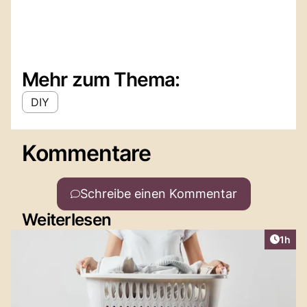
Mehr zum Thema:
DIY
Kommentare
Schreibe einen Kommentar
Weiterlesen
Artike
1h