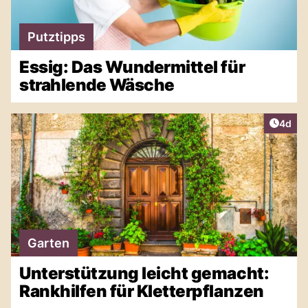
Putztipps
Essig: Das Wundermittel für
strahlende Wäsche
Artike
4d
Garten
Unterstützung leicht gemacht:
Rankhilfen für Kletterpflanzen