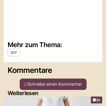
Mehr zum Thema:
DIY
Kommentare
Schreibe einen Kommentar
Weiterlesen
Artike
3h