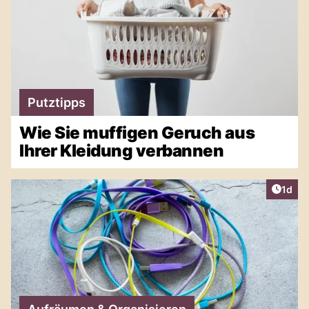
Putztipps
Wie Sie muffigen Geruch aus
Ihrer Kleidung verbannen
Artike
1d