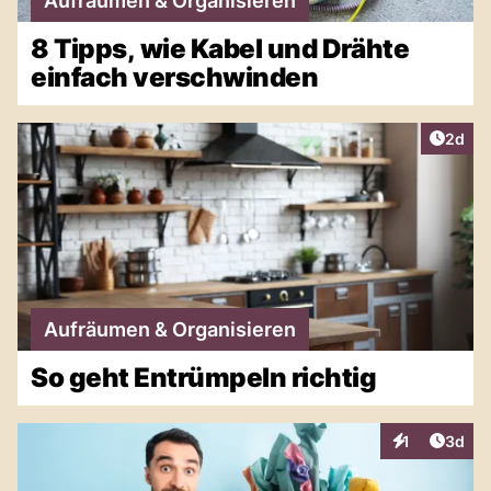
Aufräumen & Organisieren
8 Tipps, wie Kabel und Drähte
einfach verschwinden
Artike
2d
Aufräumen & Organisieren
So geht Entrümpeln richtig
Artike
1
3d
Interaktionen