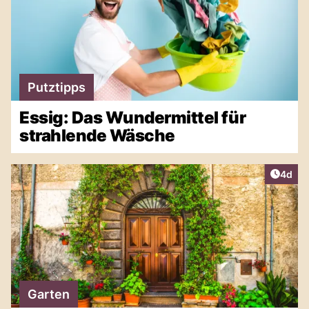
Putztipps
Essig: Das Wundermittel für
strahlende Wäsche
Artike
4d
Garten