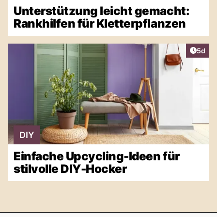
Unterstützung leicht gemacht:
Rankhilfen für Kletterpflanzen
Artike
5d
DIY
Einfache Upcycling-Ideen für
stilvolle DIY-Hocker