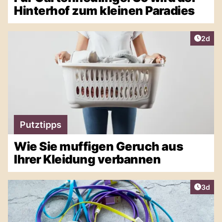
Hinterhof zum kleinen Paradies
Artike
2d
Putztipps
Wie Sie muffigen Geruch aus
Ihrer Kleidung verbannen
Artike
3d