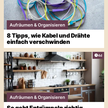
Aufräumen & Organisieren
8 Tipps, wie Kabel und Drähte
einfach verschwinden
Artike
4d
Aufräumen & Organisieren
So geht Entrümpeln richtig