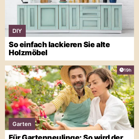
DIY
So einfach lackieren Sie alte
Holzmöbel
Artikel
19h
Garten
Für Gartenneulinge: So wird der