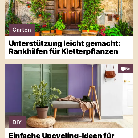
Garten
Unterstützung leicht gemacht:
Rankhilfen für Kletterpflanzen
Artike
5d
DIY
Einfache Upcycling-Ideen für