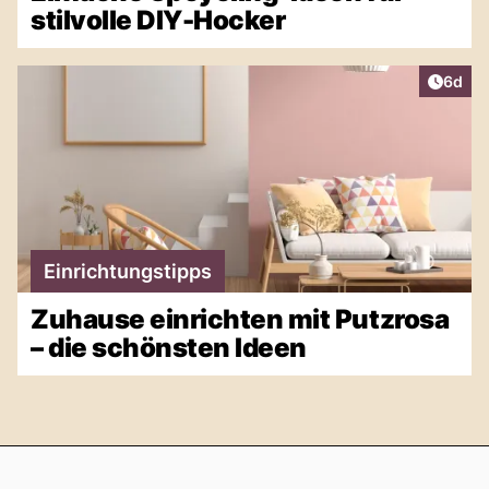
stilvolle DIY-Hocker
Artike
6d
Einrichtungstipps
Zuhause einrichten mit Putzrosa
– die schönsten Ideen
Footer