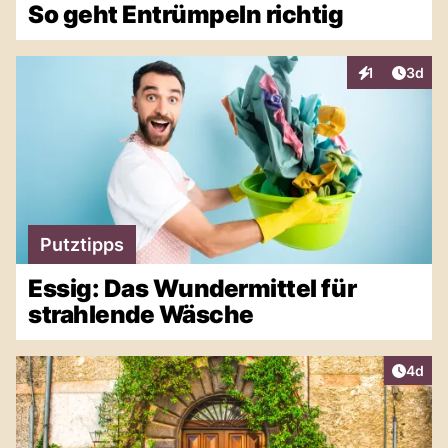
So geht Entrümpeln richtig
Artike
1
3d
Interaktionen
Putztipps
Essig: Das Wundermittel für
strahlende Wäsche
Artike
4d