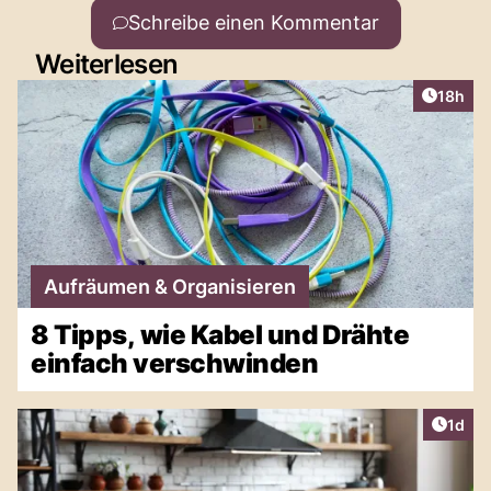
Schreibe einen Kommentar
Weiterlesen
Artikel
18h
Aufräumen & Organisieren
8 Tipps, wie Kabel und Drähte
einfach verschwinden
Artike
1d