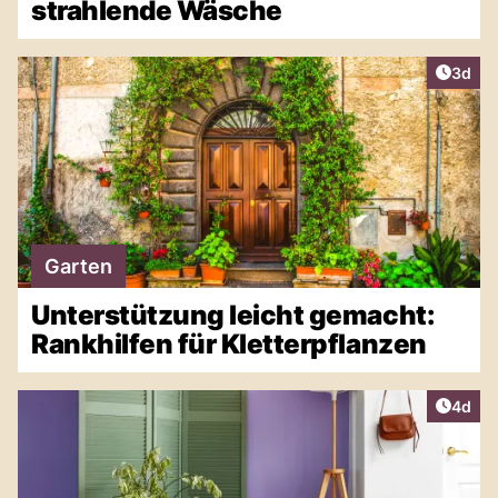
strahlende Wäsche
Artike
3d
Garten
Unterstützung leicht gemacht:
Rankhilfen für Kletterpflanzen
Artike
4d