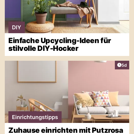
DIY
Einfache Upcycling-Ideen für
stilvolle DIY-Hocker
Artike
5d
Einrichtungstipps
Zuhause einrichten mit Putzrosa