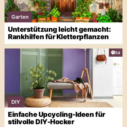
Garten
Unterstützung leicht gemacht:
Rankhilfen für Kletterpflanzen
Artike
5d
DIY
Einfache Upcycling-Ideen für
stilvolle DIY-Hocker