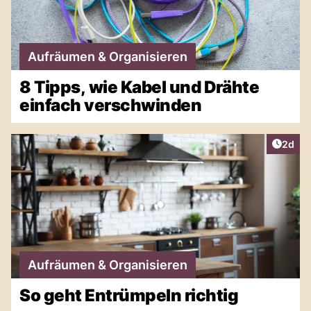
Aufräumen & Organisieren
8 Tipps, wie Kabel und Drähte
einfach verschwinden
Artike
2d
Aufräumen & Organisieren
So geht Entrümpeln richtig