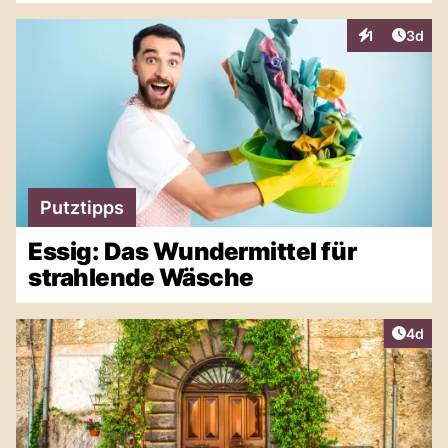
Artike
1
3d
Interaktionen
Putztipps
Essig: Das Wundermittel für
strahlende Wäsche
Artike
4d