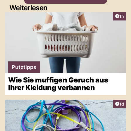
Weiterlesen
Artike
1h
Putztipps
Wie Sie muffigen Geruch aus
Ihrer Kleidung verbannen
Artike
1d