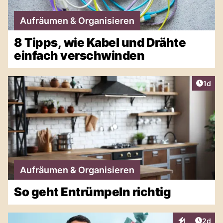
Aufräumen & Organisieren
8 Tipps, wie Kabel und Drähte
einfach verschwinden
Artike
1d
Aufräumen & Organisieren
So geht Entrümpeln richtig
Artike
1
2d