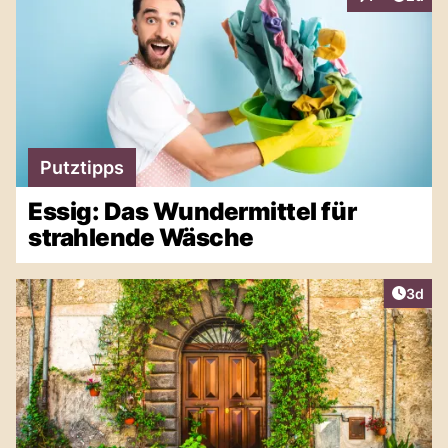
Interaktionen
Putztipps
Essig: Das Wundermittel für
strahlende Wäsche
Artike
3d