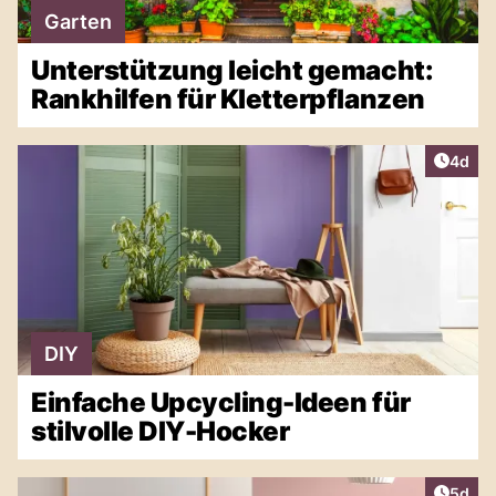
Garten
Unterstützung leicht gemacht:
Rankhilfen für Kletterpflanzen
Artike
4d
DIY
Einfache Upcycling-Ideen für
stilvolle DIY-Hocker
Artike
5d