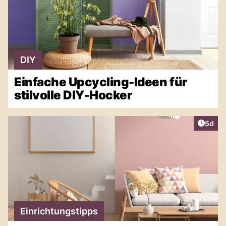
DIY
Einfache Upcycling-Ideen für
stilvolle DIY-Hocker
Artike
5d
Einrichtungstipps