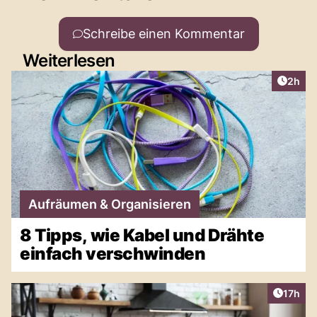
Schreibe einen Kommentar
Weiterlesen
Artike
2h
Aufräumen & Organisieren
8 Tipps, wie Kabel und Drähte
einfach verschwinden
Artikel
17h