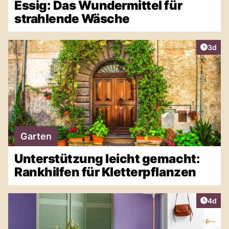
Essig: Das Wundermittel für
strahlende Wäsche
Artike
3d
Garten
Unterstützung leicht gemacht:
Rankhilfen für Kletterpflanzen
Artike
4d