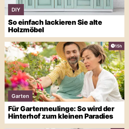
DIY
So einfach lackieren Sie alte
Holzmöbel
Artikel
15h
Garten
Für Gartenneulinge: So wird der
Hinterhof zum kleinen Paradies