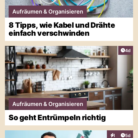
Aufräumen & Organisieren
8 Tipps, wie Kabel und Drähte
einfach verschwinden
Artike
4d
Aufräumen & Organisieren
So geht Entrümpeln richtig
Artike
1
5d
Interaktionen