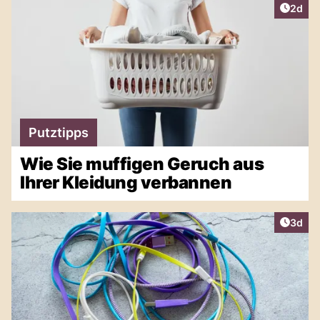
Artike
2d
Putztipps
Wie Sie muffigen Geruch aus
Ihrer Kleidung verbannen
Artike
3d