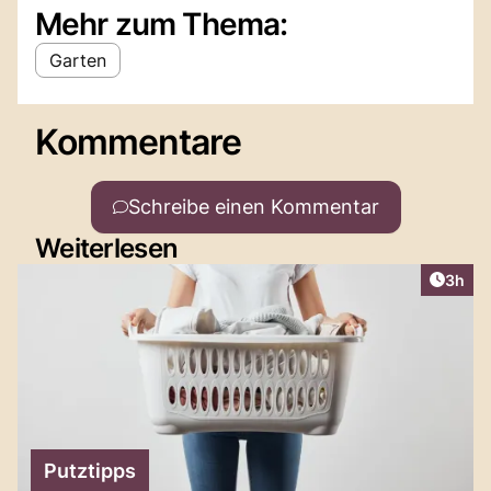
Mehr zum Thema:
Garten
Kommentare
Schreibe einen Kommentar
Weiterlesen
Artike
3h
Putztipps