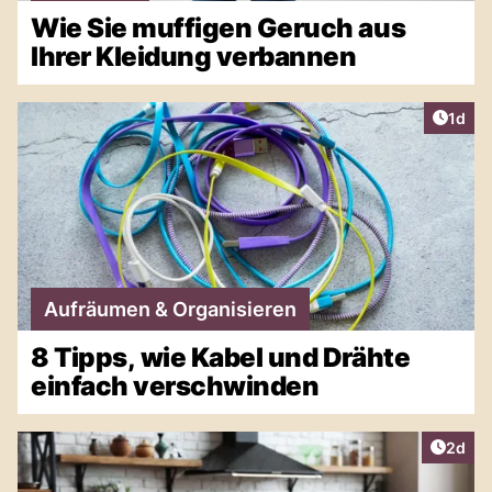
Wie Sie muffigen Geruch aus
Ihrer Kleidung verbannen
Artike
1d
Aufräumen & Organisieren
8 Tipps, wie Kabel und Drähte
einfach verschwinden
Artike
2d