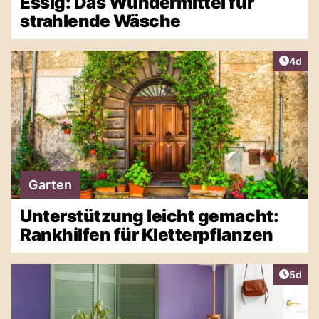
Essig: Das Wundermittel für
strahlende Wäsche
Artike
4d
Garten
Unterstützung leicht gemacht:
Rankhilfen für Kletterpflanzen
Artike
5d