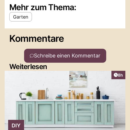
Mehr zum Thema:
Garten
Kommentare
Schreibe einen Kommentar
Weiterlesen
Artike
8h
DIY