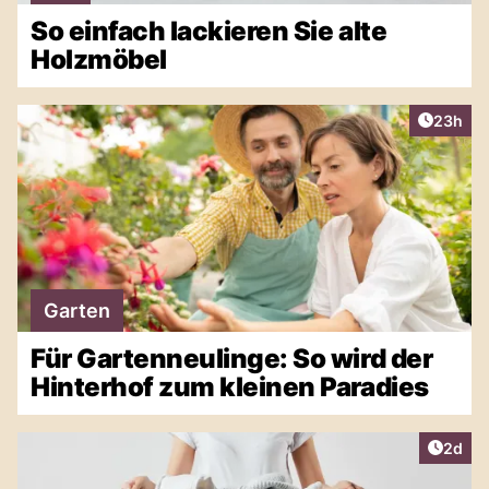
So einfach lackieren Sie alte
Holzmöbel
Artikel 
23h
Garten
Für Gartenneulinge: So wird der
Hinterhof zum kleinen Paradies
Artike
2d