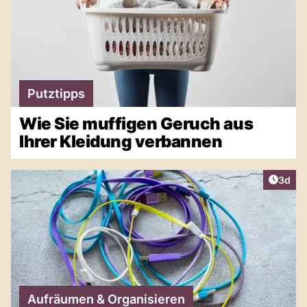
Putztipps
Wie Sie muffigen Geruch aus
Ihrer Kleidung verbannen
Artike
3d
Aufräumen & Organisieren