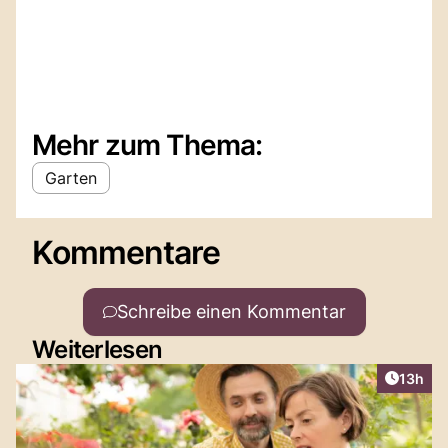
Mehr zum Thema:
Garten
Kommentare
Schreibe einen Kommentar
Weiterlesen
Artikel
13h