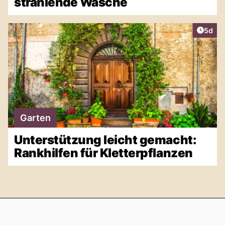
strahlende Wäsche
Artike
5d
Garten
Unterstützung leicht gemacht:
Rankhilfen für Kletterpflanzen
Footer