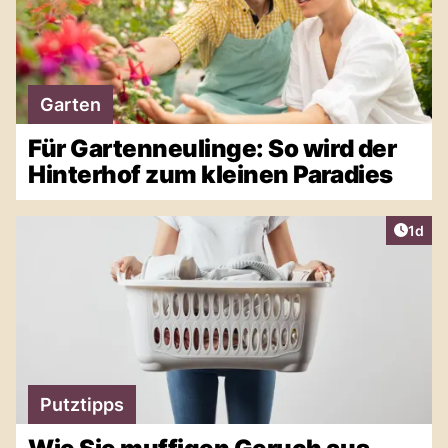
Garten
Für Gartenneulinge: So wird der
Hinterhof zum kleinen Paradies
Artike
1d
Putztipps