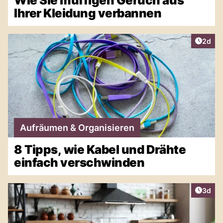
Wie Sie muffigen Geruch aus
Ihrer Kleidung verbannen
Artike
2d
Aufräumen & Organisieren
8 Tipps, wie Kabel und Drähte
einfach verschwinden
Artike
3d