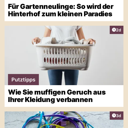
Für Gartenneulinge: So wird der
Hinterhof zum kleinen Paradies
Artike
2d
Putztipps
Wie Sie muffigen Geruch aus
Ihrer Kleidung verbannen
Artike
3d