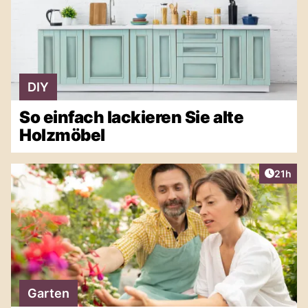
DIY
So einfach lackieren Sie alte
Holzmöbel
Artikel
21h
Garten