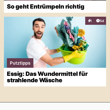
So geht Entrümpeln richtig
Artike
1
5d
Interaktionen
Putztipps
Essig: Das Wundermittel für
strahlende Wäsche
Footer