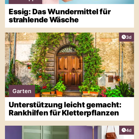
Essig: Das Wundermittel für
strahlende Wäsche
Artike
3d
Garten
Unterstützung leicht gemacht:
Rankhilfen für Kletterpflanzen
Artike
4d