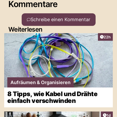
Kommentare
Schreibe einen Kommentar
Weiterlesen
Artikel 
22h
Aufräumen & Organisieren
8 Tipps, wie Kabel und Drähte
einfach verschwinden
Artike
1d