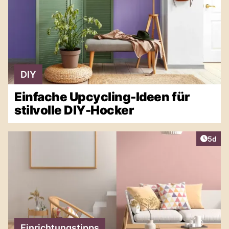
DIY
Einfache Upcycling-Ideen für
stilvolle DIY-Hocker
Artike
5d
Einrichtungstipps