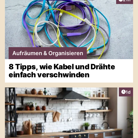
Aufräumen & Organisieren
8 Tipps, wie Kabel und Drähte
einfach verschwinden
Artike
1d