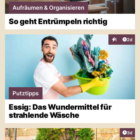
Aufräumen & Organisieren
So geht Entrümpeln richtig
Artike
1
2d
Interaktionen
Putztipps
Essig: Das Wundermittel für
strahlende Wäsche
Artike
3d