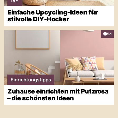
DIY
Einfache Upcycling-Ideen für
stilvolle DIY-Hocker
Artike
5d
Einrichtungstipps
Zuhause einrichten mit Putzrosa
– die schönsten Ideen