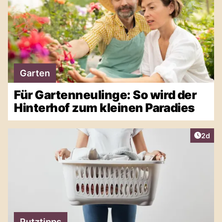
Garten
Für Gartenneulinge: So wird der
Hinterhof zum kleinen Paradies
Artike
2d
Putztipps