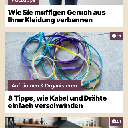
Wie Sie muffigen Geruch aus
Ihrer Kleidung verbannen
Artike
3d
Aufräumen & Organisieren
8 Tipps, wie Kabel und Drähte
einfach verschwinden
Artike
4d