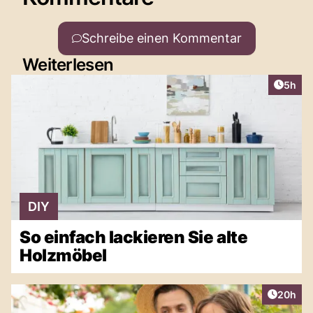
Schreibe einen Kommentar
Weiterlesen
Artike
5h
DIY
So einfach lackieren Sie alte
Holzmöbel
Artikel 
20h