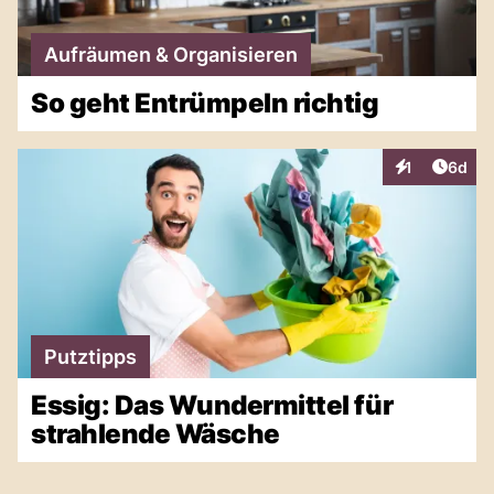
Aufräumen & Organisieren
So geht Entrümpeln richtig
Artike
1
6d
Interaktionen
Putztipps
Essig: Das Wundermittel für
strahlende Wäsche