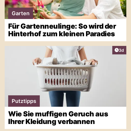
Garten
Für Gartenneulinge: So wird der
Hinterhof zum kleinen Paradies
Artike
3d
Putztipps
Wie Sie muffigen Geruch aus
Ihrer Kleidung verbannen