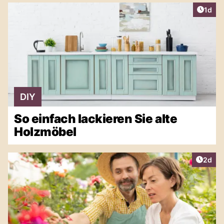
Artike
1d
DIY
So einfach lackieren Sie alte
Holzmöbel
Artike
2d