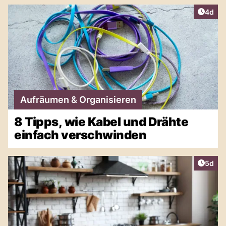
Artike
4d
Aufräumen & Organisieren
8 Tipps, wie Kabel und Drähte
einfach verschwinden
Artike
5d