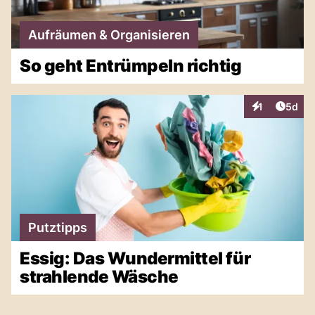
Aufräumen & Organisieren
So geht Entrümpeln richtig
Artike
1
5d
Interaktionen
Putztipps
Essig: Das Wundermittel für
strahlende Wäsche