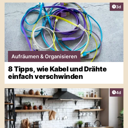
Artike
3d
Aufräumen & Organisieren
8 Tipps, wie Kabel und Drähte
einfach verschwinden
Artike
4d