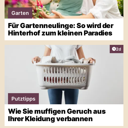
Garten
Für Gartenneulinge: So wird der
Hinterhof zum kleinen Paradies
Artike
2d
Putztipps
Wie Sie muffigen Geruch aus
Ihrer Kleidung verbannen