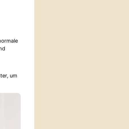
 normale
nd
ter, um