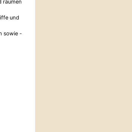
nd räumen
iffe und
n sowie -