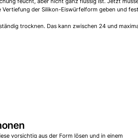
chung feucht, aber nicht ganz flüssig ist. Jetzt müss
e Vertiefung der Silikon-Eiswürfelform geben und fes
lständig trocknen. Das kann zwischen 24 und maxima
honen
iese vorsichtig aus der Form lösen und in einem