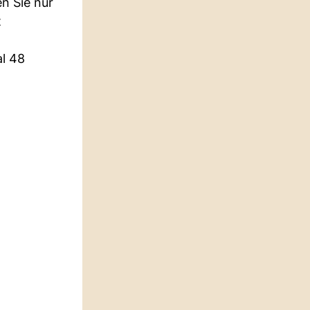
en Sie nur
t
l 48