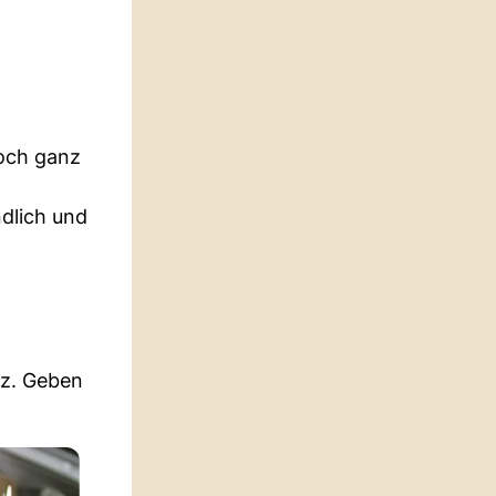
Doch ganz
ndlich und
lz. Geben