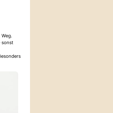
n Weg.
– sonst
Besonders