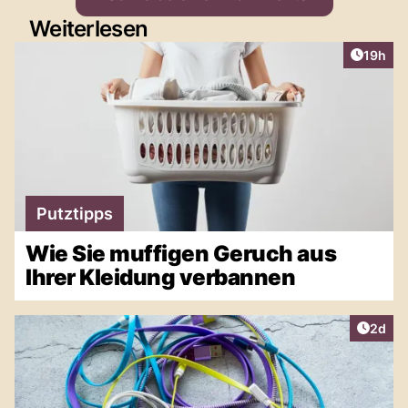
Weiterlesen
Artikel
19h
Putztipps
Wie Sie muffigen Geruch aus
Ihrer Kleidung verbannen
Artike
2d