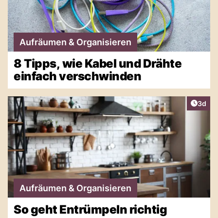
Aufräumen & Organisieren
8 Tipps, wie Kabel und Drähte
einfach verschwinden
Artike
3d
Aufräumen & Organisieren
So geht Entrümpeln richtig