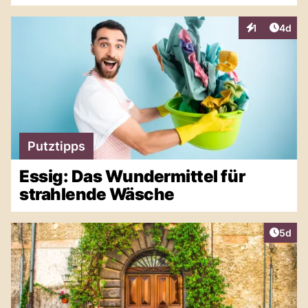
Artike
1
4d
Interaktionen
Putztipps
Essig: Das Wundermittel für
strahlende Wäsche
Artike
5d