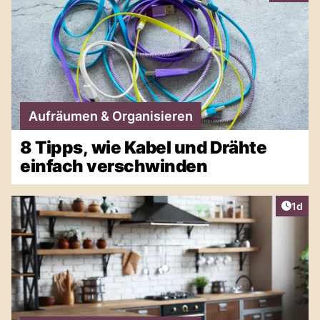
Aufräumen & Organisieren
8 Tipps, wie Kabel und Drähte
einfach verschwinden
Artike
1d