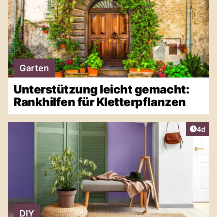
Garten
Unterstützung leicht gemacht:
Rankhilfen für Kletterpflanzen
Artike
4d
DIY