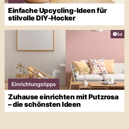
Einfache Upcycling-Ideen für
stilvolle DIY-Hocker
Artike
5d
Einrichtungstipps
Zuhause einrichten mit Putzrosa
– die schönsten Ideen