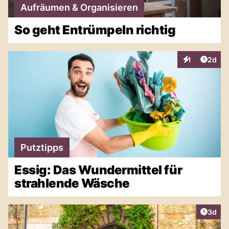
Aufräumen & Organisieren
So geht Entrümpeln richtig
Artike
1
2d
Interaktionen
Putztipps
Essig: Das Wundermittel für
strahlende Wäsche
Artike
3d