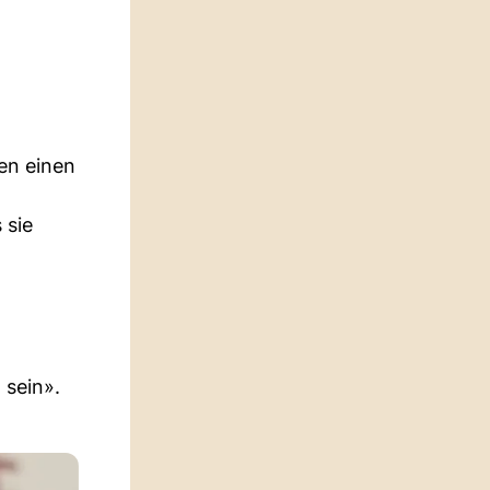
en einen
 sie
 sein».