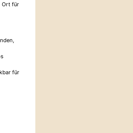
 Ort für
enden,
os
kbar für