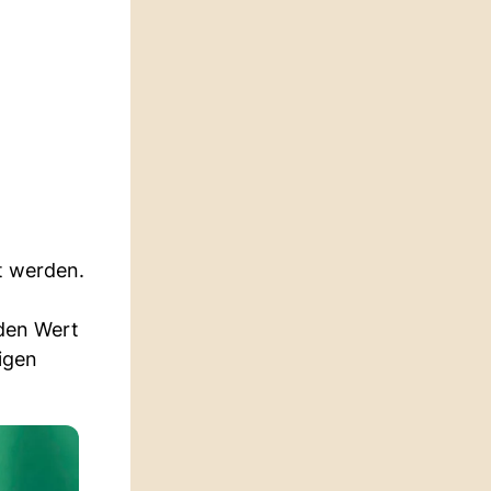
zt werden.
den Wert
igen