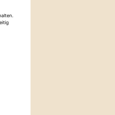
halten.
itig