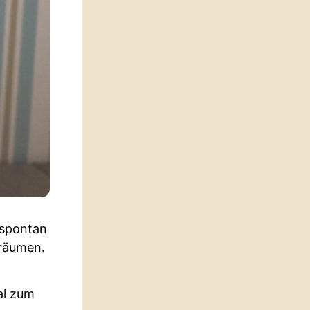
 spontan
fräumen.
al zum