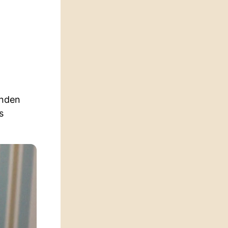
enden
s