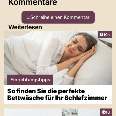
Kommentare
Schreibe einen Kommentar
Weiterlesen
Artikel
10h
Einrichtungstipps
So finden Sie die perfekte
Bettwäsche für Ihr Schlafzimmer
Artike
1d