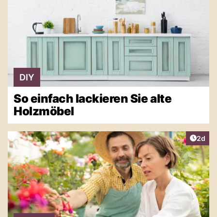
DIY
So einfach lackieren Sie alte
Holzmöbel
Artike
2d