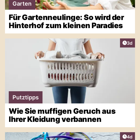
Garten
Für Gartenneulinge: So wird der
Hinterhof zum kleinen Paradies
Artike
3d
Putztipps
Wie Sie muffigen Geruch aus
Ihrer Kleidung verbannen
Artike
4d