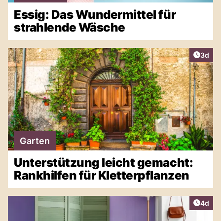
Essig: Das Wundermittel für
strahlende Wäsche
Artike
3d
Garten
Unterstützung leicht gemacht:
Rankhilfen für Kletterpflanzen
Artike
4d