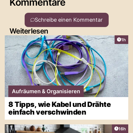
Kommentare
Schreibe einen Kommentar
Weiterlesen
Artike
1h
Aufräumen & Organisieren
8 Tipps, wie Kabel und Drähte
einfach verschwinden
Artikel
16h