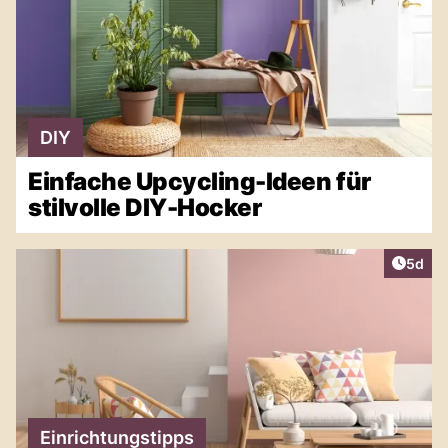
DIY
Einfache Upcycling-Ideen für
stilvolle DIY-Hocker
Artike
5d
Einrichtungstipps