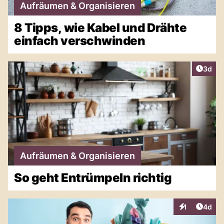
Aufräumen & Organisieren
8 Tipps, wie Kabel und Drähte
einfach verschwinden
Artike
3d
Aufräumen & Organisieren
So geht Entrümpeln richtig
Artike
1
4d
Interaktionen