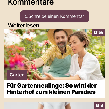
Kommentare
Schreibe einen Kommentar
Weiterlesen
Artikel
10h
Garten
Für Gartenneulinge: So wird der
Hinterhof zum kleinen Paradies
Artike
1d