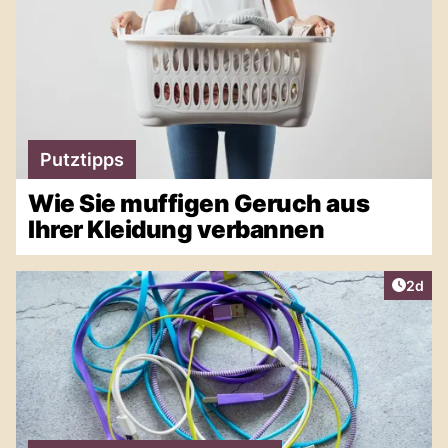
Putztipps
Wie Sie muffigen Geruch aus
Ihrer Kleidung verbannen
Artike
2d