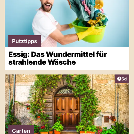
Putztipps
Essig: Das Wundermittel für
strahlende Wäsche
Artike
5d
Garten