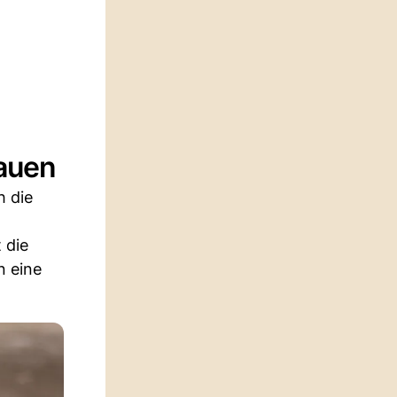
bauen
h die
 die
n eine