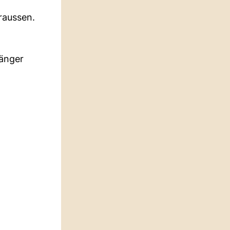
raussen.
fänger