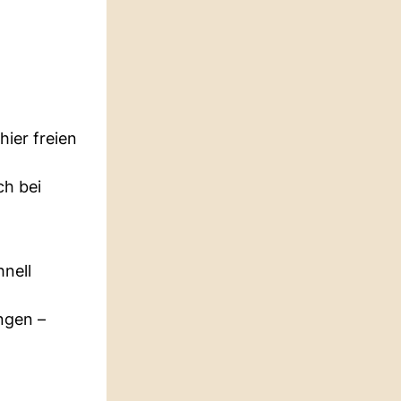
hier freien
ch bei
nell
ngen –