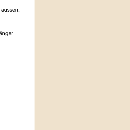
raussen.
fänger