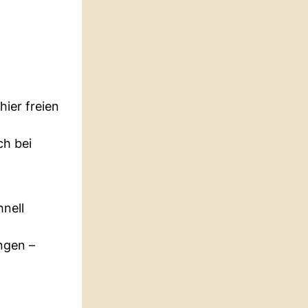
hier freien
ch bei
nell
ngen –