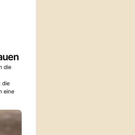
bauen
h die
 die
n eine