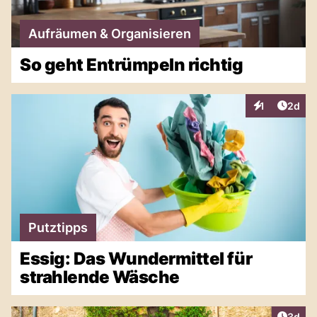
Aufräumen & Organisieren
So geht Entrümpeln richtig
Artike
1
2d
Interaktionen
Putztipps
Essig: Das Wundermittel für
strahlende Wäsche
Artike
3d