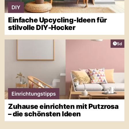
DIY
Einfache Upcycling-Ideen für
stilvolle DIY-Hocker
Artike
5d
Einrichtungstipps
Zuhause einrichten mit Putzrosa
– die schönsten Ideen