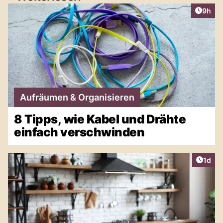
Artike
9h
Aufräumen & Organisieren
8 Tipps, wie Kabel und Drähte
einfach verschwinden
Artike
1d