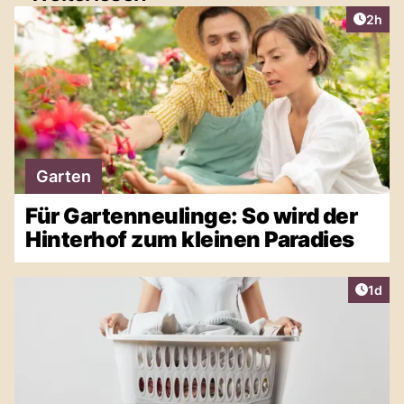
Artike
2h
Garten
Für Gartenneulinge: So wird der
Hinterhof zum kleinen Paradies
Artike
1d