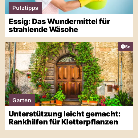
Putztipps
Essig: Das Wundermittel für
strahlende Wäsche
Artike
5d
Garten
Unterstützung leicht gemacht:
Rankhilfen für Kletterpflanzen