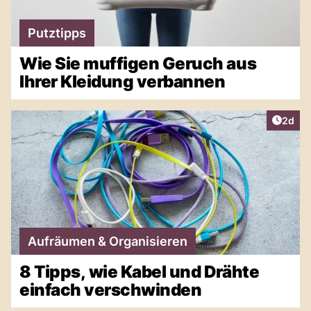
Putztipps
Wie Sie muffigen Geruch aus
Ihrer Kleidung verbannen
Artike
2d
Aufräumen & Organisieren
8 Tipps, wie Kabel und Drähte
einfach verschwinden