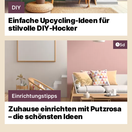
DIY
Einfache Upcycling-Ideen für
stilvolle DIY-Hocker
Artike
5d
Einrichtungstipps
Zuhause einrichten mit Putzrosa
– die schönsten Ideen