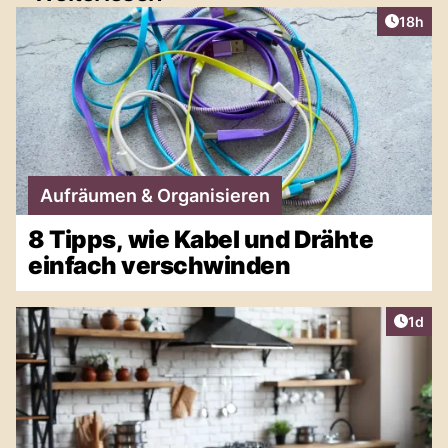
Artikel
18h
Aufräumen & Organisieren
8 Tipps, wie Kabel und Drähte
einfach verschwinden
Artike
1d