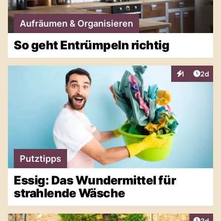
Aufräumen & Organisieren
So geht Entrümpeln richtig
Artike
1
2d
Interaktionen
Putztipps
Essig: Das Wundermittel für
strahlende Wäsche
Artike
3d