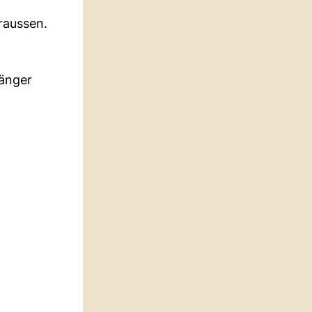
raussen.
fänger