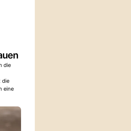
bauen
h die
 die
n eine