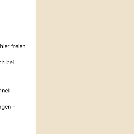
hier freien
ch bei
nell
ngen –