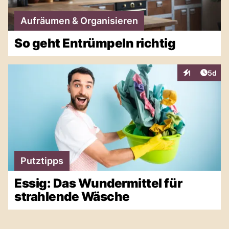
Aufräumen & Organisieren
So geht Entrümpeln richtig
Artike
1
5d
Interaktionen
Putztipps
Essig: Das Wundermittel für
strahlende Wäsche