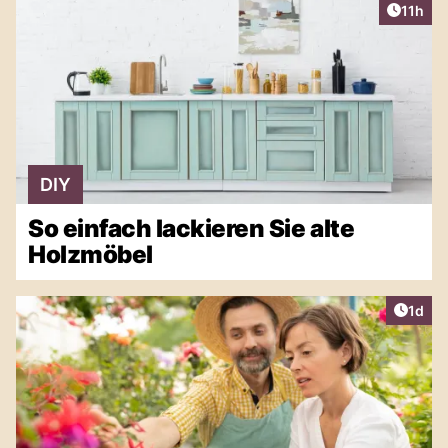
Artikel
11h
DIY
So einfach lackieren Sie alte
Holzmöbel
Artike
1d