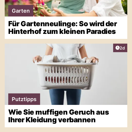
Garten
Für Gartenneulinge: So wird der
Hinterhof zum kleinen Paradies
Artike
2d
Putztipps
Wie Sie muffigen Geruch aus
Ihrer Kleidung verbannen