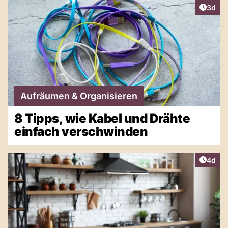
Artike
3d
Aufräumen & Organisieren
8 Tipps, wie Kabel und Drähte
einfach verschwinden
Artike
4d