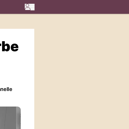
rbe
nelle