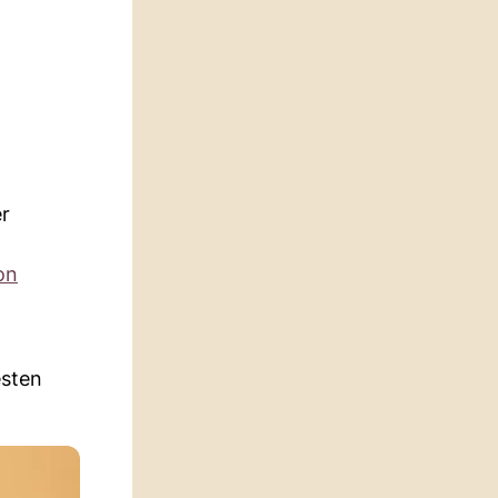
er
on
esten