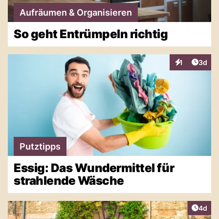
Aufräumen & Organisieren
So geht Entrümpeln richtig
Artike
1
3d
Interaktionen
Putztipps
Essig: Das Wundermittel für
strahlende Wäsche
Artike
4d