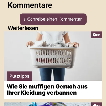
Kommentare
Schreibe einen Kommentar
Weiterlesen
Artike
8h
Putztipps
Wie Sie muffigen Geruch aus
Ihrer Kleidung verbannen
Artike
1d