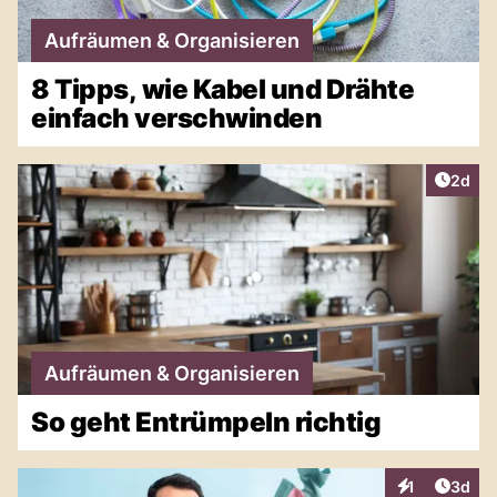
Aufräumen & Organisieren
8 Tipps, wie Kabel und Drähte
einfach verschwinden
Artike
2d
Aufräumen & Organisieren
So geht Entrümpeln richtig
Artike
1
3d
Interaktionen