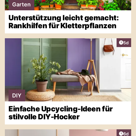
Garten
Unterstützung leicht gemacht:
Rankhilfen für Kletterpflanzen
Artike
5d
DIY
Einfache Upcycling-Ideen für
stilvolle DIY-Hocker
Artike
6d