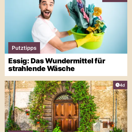
Putztipps
Essig: Das Wundermittel für
strahlende Wäsche
Artike
4d