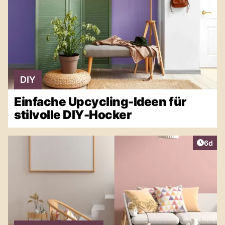
DIY
Einfache Upcycling-Ideen für
stilvolle DIY-Hocker
Artike
6d