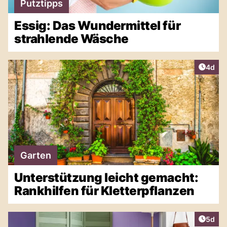
Putztipps
Essig: Das Wundermittel für
strahlende Wäsche
Artike
4d
Garten
Unterstützung leicht gemacht:
Rankhilfen für Kletterpflanzen
Artike
5d