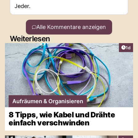
Jeder.
Alle Kommentare anzeigen
Weiterlesen
Artike
1d
Aufräumen & Organisieren
8 Tipps, wie Kabel und Drähte
einfach verschwinden