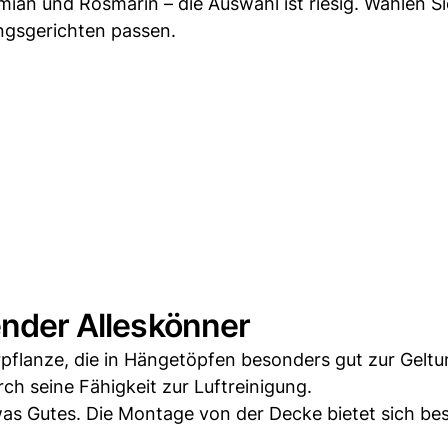
ymian und Rosmarin – die Auswahl ist riesig. Wählen S
ingsgerichten passen.
gender Alleskönner
rpflanze, die in Hängetöpfen besonders gut zur Gelt
h seine Fähigkeit zur Luftreinigung.
was Gutes. Die Montage von der Decke bietet sich be