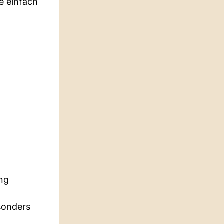
ie einfach
ung
sonders