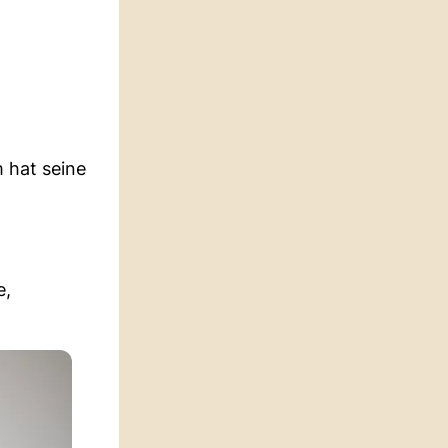
m hat seine
e,